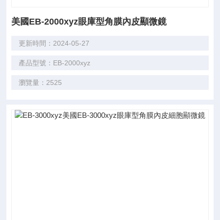
美國EB-2000xyz眼庫型角膜內皮顯微鏡
更新時間：2024-05-27
產品型號：EB-2000xyz
瀏覽量：2525