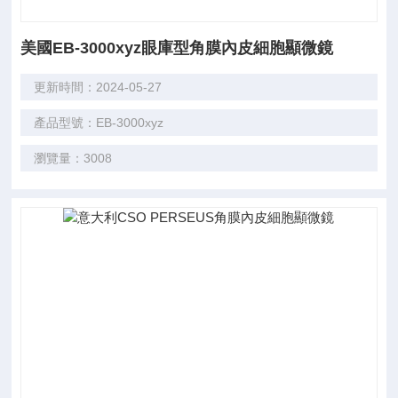
美國EB-3000xyz眼庫型角膜內皮細胞顯微鏡
更新時間：2024-05-27
產品型號：EB-3000xyz
瀏覽量：3008