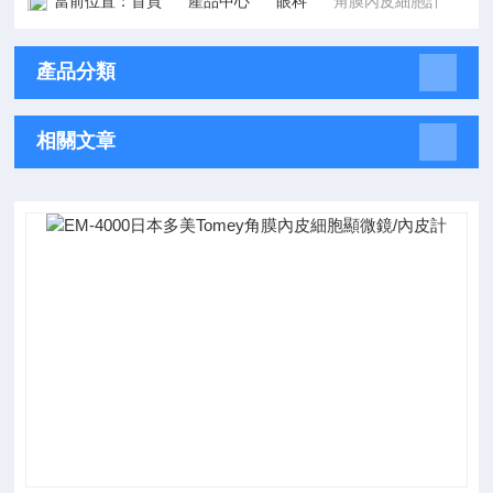
當前位置：
首頁
產品中心
眼科
角膜內皮細胞計
產品分類
相關文章