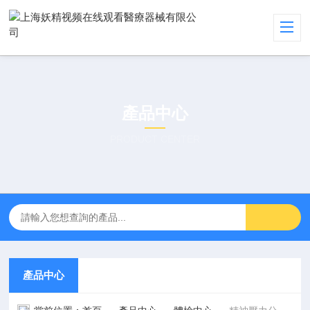
產品中心
PRODUCT CENTER
產品中心