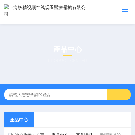
產品中心
PRODUCT CENTER
產品中心