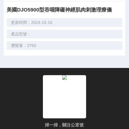
美國DJO5900型吞咽障礙神經肌肉刺激理療儀
更新時間：2024-10-16
產品型號：
瀏覽量：3760
掃一掃，關注公眾號