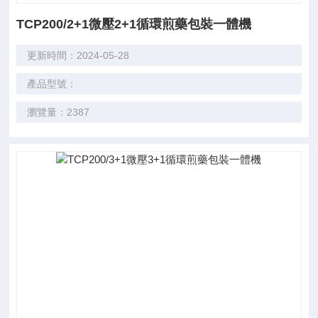
TCP200/2+1微壓2+1循環煎藥包裝一體機
更新時間：2024-05-28
產品型號：
瀏覽量：2387