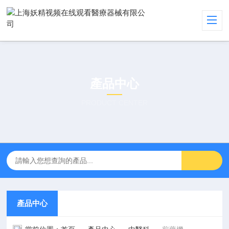
產品中心
PRODUCT CENTER
產品中心