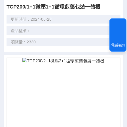
TCP200/1+1微壓1+1循環煎藥包裝一體機
更新時間：2024-05-28
產品型號：
瀏覽量：2330
電話谘詢